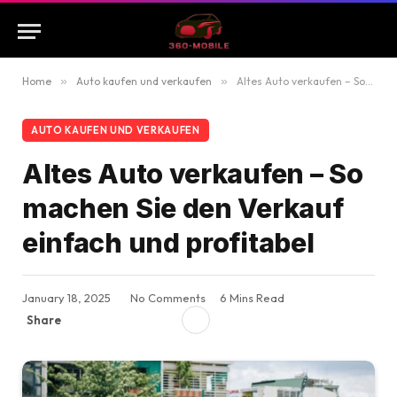
Home
»
Auto kaufen und verkaufen
»
Altes Auto verkaufen – So machen Sie den Verkauf einfach und profitabel
AUTO KAUFEN UND VERKAUFEN
Altes Auto verkaufen – So
machen Sie den Verkauf
einfach und profitabel
January 18, 2025
No Comments
6 Mins Read
Share