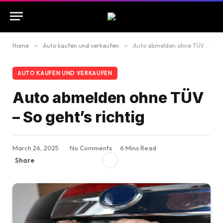
Home
»
Auto kaufen und verkaufen
»
Auto abmelden ohne TÜV – So geht’s richtig
AUTO KAUFEN UND VERKAUFEN
Auto abmelden ohne TÜV
– So geht’s richtig
March 26, 2025
No Comments
6 Mins Read
Share