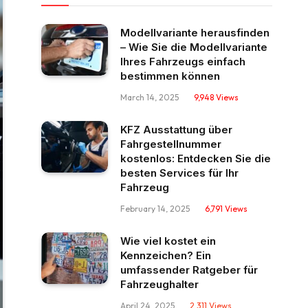
Modellvariante herausfinden
– Wie Sie die Modellvariante
Ihres Fahrzeugs einfach
bestimmen können
March 14, 2025
9,948
Views
KFZ Ausstattung über
Fahrgestellnummer
kostenlos: Entdecken Sie die
besten Services für Ihr
Fahrzeug
February 14, 2025
6,791
Views
Wie viel kostet ein
Kennzeichen? Ein
umfassender Ratgeber für
Fahrzeughalter
April 24, 2025
2,311
Views