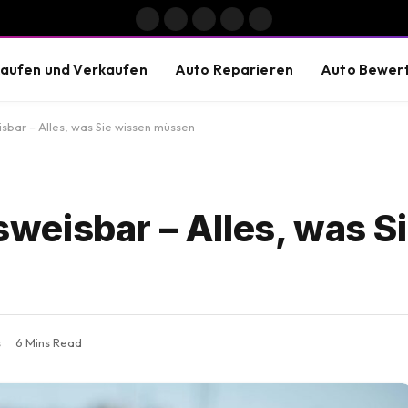
Facebook
X
Instagram
Pinterest
Vimeo
(Twitter)
aufen und Verkaufen
Auto Reparieren
Auto Bewer
bar – Alles, was Sie wissen müssen
eisbar – Alles, was S
s
6 Mins Read