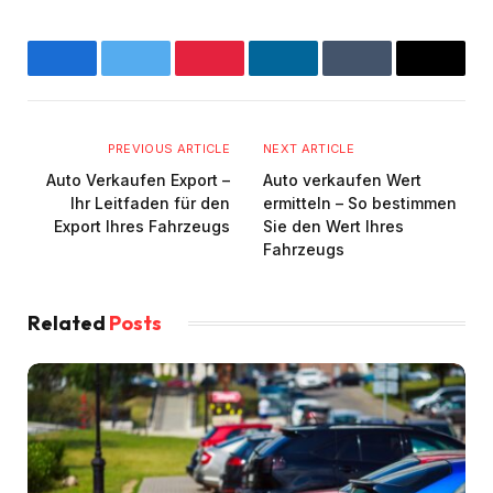
Facebook
Twitter
Pinterest
LinkedIn
Tumblr
Email
PREVIOUS ARTICLE
NEXT ARTICLE
Auto Verkaufen Export –
Auto verkaufen Wert
Ihr Leitfaden für den
ermitteln – So bestimmen
Export Ihres Fahrzeugs
Sie den Wert Ihres
Fahrzeugs
Related
Posts