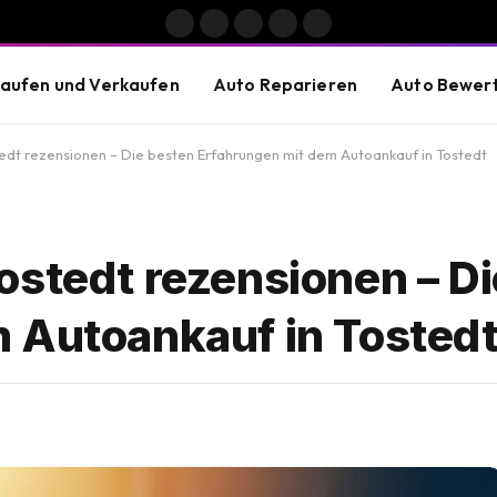
Facebook
X
Instagram
Pinterest
Vimeo
(Twitter)
aufen und Verkaufen
Auto Reparieren
Auto Bewer
edt rezensionen – Die besten Erfahrungen mit dem Autoankauf in Tostedt
ostedt rezensionen – D
 Autoankauf in Tosted