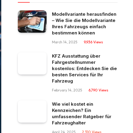
Modellvariante herausfinden
– Wie Sie die Modellvariante
Ihres Fahrzeugs einfach
bestimmen können
March 14, 2025
9,936
Views
KFZ Ausstattung über
Fahrgestellnummer
kostenlos: Entdecken Sie die
besten Services für Ihr
Fahrzeug
February 14, 2025
6,790
Views
Wie viel kostet ein
Kennzeichen? Ein
umfassender Ratgeber für
Fahrzeughalter
April 24, 2025
2,310
Views