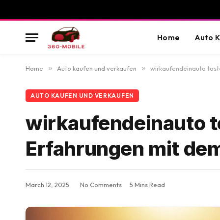
Home
Auto K
Home
»
Auto kaufen und verkaufen
»
wirkaufendeinauto tost
AUTO KAUFEN UND VERKAUFEN
wirkaufendeinauto t
Erfahrungen mit dem
March 12, 2025
No Comments
5 Mins Read