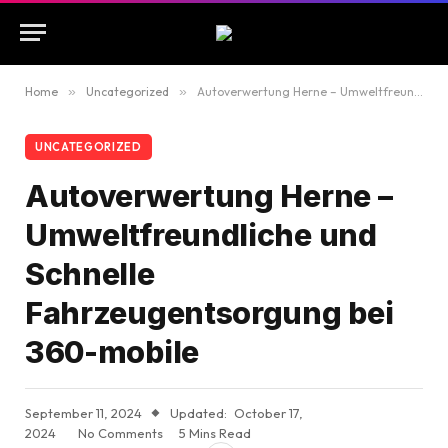
Home
»
Uncategorized
»
Autoverwertung Herne – Umweltfreundliche und Schnelle Fahrzeugentsorgung bei 360-mobile
UNCATEGORIZED
Autoverwertung Herne –
Umweltfreundliche und
Schnelle
Fahrzeugentsorgung bei
360-mobile
September 11, 2024
Updated:
October 17,
2024
No Comments
5 Mins Read