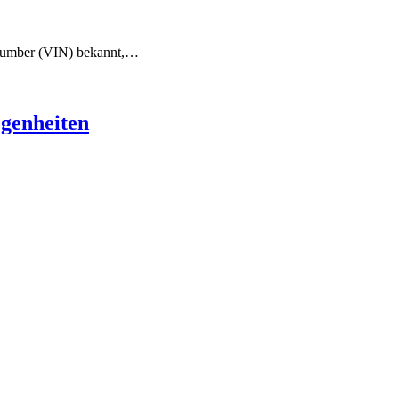
n Number (VIN) bekannt,…
genheiten​