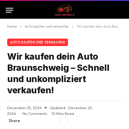
Home
»
Auto kaufen und verkaufen
»
Wir kaufen dein Auto Braunschweig – Schnell und unkompliziert verkaufen!
AUTO KAUFEN UND VERKAUFEN
Wir kaufen dein Auto
Braunschweig – Schnell
und unkompliziert
verkaufen!
December 23, 2024
Updated:
December 23,
2024
No Comments
10 Mins Read
Share