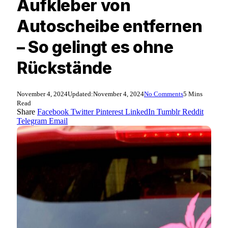
Aufkleber von
Autoscheibe entfernen
– So gelingt es ohne
Rückstände
November 4, 2024
Updated:
November 4, 2024
No Comments
5 Mins
Read
Share
Facebook
Twitter
Pinterest
LinkedIn
Tumblr
Reddit
Telegram
Email