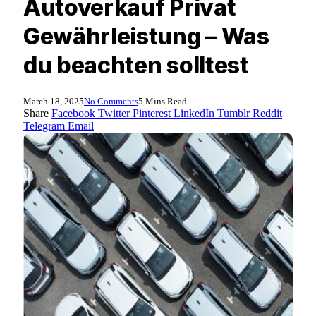
Autoverkauf Privat
Gewährleistung – Was
du beachten solltest
March 18, 2025
No Comments
5 Mins Read
Share
Facebook
Twitter
Pinterest
LinkedIn
Tumblr
Reddit
Telegram
Email