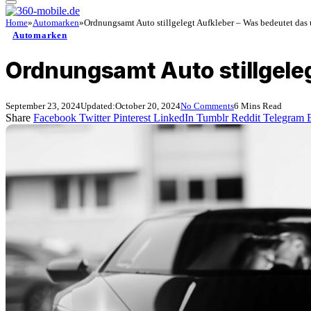
Home
»
Automarken
»
Ordnungsamt Auto stillgelegt Aufkleber – Was bedeutet das
Automarken
Ordnungsamt Auto stillgele
September 23, 2024
Updated:
October 20, 2024
No Comments
6 Mins Read
Share
Facebook
Twitter
Pinterest
LinkedIn
Tumblr
Reddit
Telegram