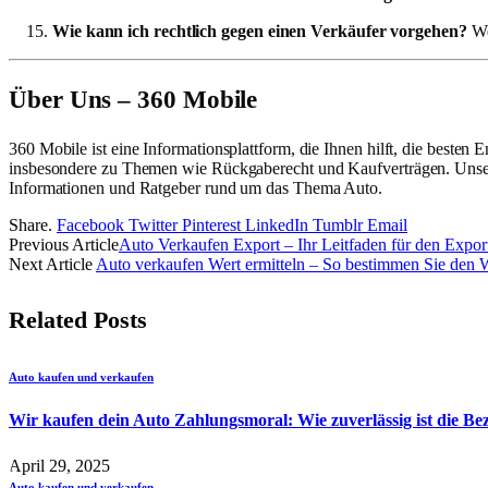
Wie kann ich rechtlich gegen einen Verkäufer vorgehen?
We
Über Uns – 360 Mobile
360 Mobile ist eine Informationsplattform, die Ihnen hilft, die beste
insbesondere zu Themen wie Rückgaberecht und Kaufverträgen. Unser Zie
Informationen und Ratgeber rund um das Thema Auto.
Share.
Facebook
Twitter
Pinterest
LinkedIn
Tumblr
Email
Previous Article
Auto Verkaufen Export – Ihr Leitfaden für den Expor
Next Article
Auto verkaufen Wert ermitteln – So bestimmen Sie den W
Related
Posts
Auto kaufen und verkaufen
Wir kaufen dein Auto Zahlungsmoral: Wie zuverlässig ist die B
April 29, 2025
Auto kaufen und verkaufen