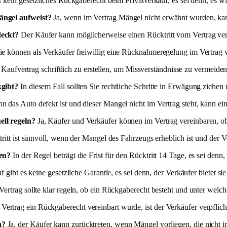
t kein gesetzliches Rückgaberecht beim Privatverkauf, es sei denn, es wi
ngel aufweist?
Ja, wenn im Vertrag Mängel nicht erwähnt wurden, kan
deckt?
Der Käufer kann möglicherweise einen Rücktritt vom Vertrag ver
ie können als Verkäufer freiwillig eine Rücknahmeregelung im Vertrag 
 Kaufvertrag schriftlich zu erstellen, um Missverständnisse zu vermeiden
kgibt?
In diesem Fall sollten Sie rechtliche Schritte in Erwägung ziehen u
 das Auto defekt ist und dieser Mangel nicht im Vertrag steht, kann ei
ll regeln?
Ja, Käufer und Verkäufer können im Vertrag vereinbaren, o
itt ist sinnvoll, wenn der Mangel des Fahrzeugs erheblich ist und der V
en?
In der Regel beträgt die Frist für den Rücktritt 14 Tage, es sei denn
gibt es keine gesetzliche Garantie, es sei denn, der Verkäufer bietet sie 
ertrag sollte klar regeln, ob ein Rückgaberecht besteht und unter welc
ertrag ein Rückgaberecht vereinbart wurde, ist der Verkäufer verpflic
n?
Ja, der Käufer kann zurücktreten, wenn Mängel vorliegen, die nicht i