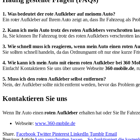
1. Was bedeutet der rote Aufkleber auf meinem Auto?
Ein roter Aufkleber auf Ihrem Auto zeigt an, dass Ihr Fahrzeug als Pr
2. Kann ich mein Auto trotz des roten Aufklebers verschrotten la
Ja, Sie können Ihr Fahrzeug trotz des roten Aufklebers verschrotten la
3. Wie schnell muss ich reagieren, wenn mein Auto einen roten Au
Sie sollten schnell handeln, da das Ordnungsamt oft nur eine kurze Fr
4. Wie kann ich mein Auto mit einem roten Aufkleber bei 360 Mob
Einfach! Kontaktieren Sie uns über unsere Webseite
360-mobile.de
, r
5. Muss ich den roten Aufkleber selbst entfernen?
Nein, der Aufkleber sollte nicht entfernt werden, bevor das Problem g
Kontaktieren Sie uns
Wenn Ihr Auto einen
roten Aufkleber
erhalten hat oder Sie Ihr Fahrz
Webseite:
www.360-mobile.de
Share.
Facebook
Twitter
Pinterest
LinkedIn
Tumblr
Email
Previous Article
Auto verschrotten lassen – So funktioniert die koste