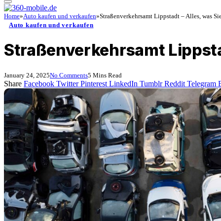
Home
»
Auto kaufen und verkaufen
»
Straßenverkehrsamt Lippstadt – Alles, was S
Auto kaufen und verkaufen
Straßenverkehrsamt Lippsta
January 24, 2025
No Comments
5 Mins Read
Share
Facebook
Twitter
Pinterest
LinkedIn
Tumblr
Reddit
Telegram