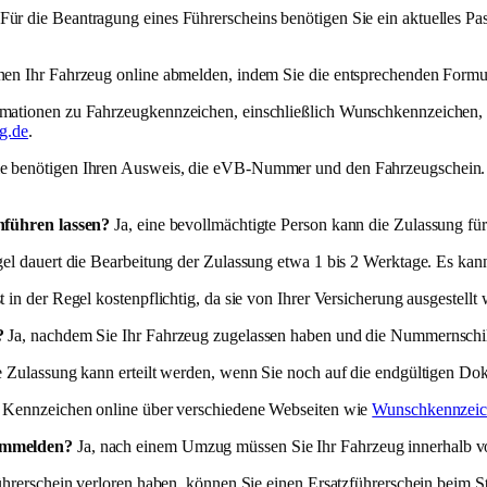
Für die Beantragung eines Führerscheins benötigen Sie ein aktuelles Pa
nen Ihr Fahrzeug online abmelden, indem Sie die entsprechenden Formul
mationen zu Fahrzeugkennzeichen, einschließlich Wunschkennzeichen, f
g.de
.
e benötigen Ihren Ausweis, die eVB-Nummer und den Fahrzeugschein. We
hführen lassen?
Ja, eine bevollmächtigte Person kann die Zulassung fü
el dauert die Bearbeitung der Zulassung etwa 1 bis 2 Werktage. Es kan
n der Regel kostenpflichtig, da sie von Ihrer Versicherung ausgestellt 
?
Ja, nachdem Sie Ihr Fahrzeug zugelassen haben und die Nummernschild
e Zulassung kann erteilt werden, wenn Sie noch auf die endgültigen Do
 Kennzeichen online über verschiedene Webseiten wie
Wunschkennzeic
ummelden?
Ja, nach einem Umzug müssen Sie Ihr Fahrzeug innerhalb
rerschein verloren haben, können Sie einen Ersatzführerschein beim S